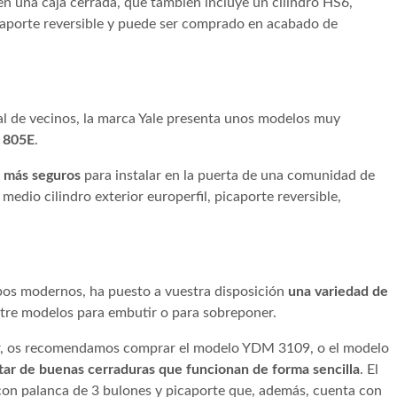
 en una caja cerrada, que también incluye un cilindro HS6,
caporte reversible y puede ser comprado en acabado de
al de vecinos, la marca Yale presenta unos modelos muy
o 805E
.
s más seguros
para instalar en la puerta de una comunidad de
medio cilindro exterior europerfil, picaporte reversible,
mpos modernos, ha puesto a vuestra disposición
una variedad de
entre modelos para embutir o para sobreponer.
utir, os recomendamos comprar el modelo YDM 3109, o el modelo
utar de buenas cerraduras que funcionan de forma sencilla
. El
on palanca de 3 bulones y picaporte que, además, cuenta con