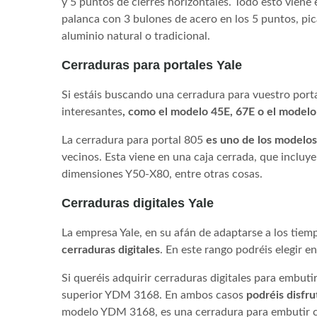
y 5 puntos de cierres horizontales. Todo esto viene
palanca con 3 bulones de acero en los 5 puntos, pi
aluminio natural o tradicional.
Cerraduras para portales Yale
Si estáis buscando una cerradura para vuestro port
interesantes
, como el modelo 45E, 67E o el model
La cerradura para portal 805
es uno de los modelo
vecinos. Esta viene en una caja cerrada, que incluye 
dimensiones Y50-X80, entre otras cosas.
Cerraduras digitales Yale
La empresa Yale, en su afán de adaptarse a los tie
cerraduras digitales
. En este rango podréis elegir 
Si queréis adquirir cerraduras digitales para emb
superior YDM 3168. En ambos casos
podréis disfr
modelo YDM 3168, es una cerradura para embutir c