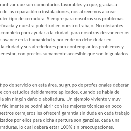
antizar que son comentarios favorables ya que, gracias a
a de las reparación o instalaciones, nos atrevemos a crear
uier tipo de cerradura. Siempre para nosotros sus problemas
eficacia y nuestra pulcritud en nuestro trabajo. No obstantes
completo para ayudar a la ciudad, para nosotros desvanecer os
an avance en la humanidad y por ende no debe dudar en
la ciudad y sus alrededores para contemplar los problemas y
 bienestar, con precios sumamente accesible que son inigualados
ipo de servicio en esta área, su grupo de profesionales deberán
nte con estudios debidamente aplicados, cuando se habla de
rla sin ningún daño o abolladura. Un ejemplo viviente y muy
, y fácilmente se podrá abrir con las mejores técnicas en poco
stros cerrajeros les ofrecerá garantía sin duda en cada trabajo
lizados por ellos para dicha apertura son ganzúas, cada una
erraduras, lo cual deberá estar 100% sin preocupaciones,