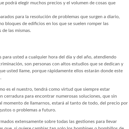
ue podrá elegir muchos precios y el volumen de cosas que
rados para la resolución de problemas que surgen a diario,
o bloques de edificios en los que se suelen romper las
s de las mismas.
 para usted a cualquier hora del día y del año, atendiendo
criminación, son personas con altos estudios que se dedican y
 que usted llame, porque rápidamente ellos estarán donde este
.
 es el nuestro, tendrá como virtud que siempre estar
en cerradura para encontrar numerosas soluciones, que sin
 al momento de llamarnos, estará al tanto de todo, del precio por
gustos o problemas a futuro.
rmados extensamente sobre todas las gestiones para llevar
es que, si quiere cambiar tan solo los bombines o bombillos de