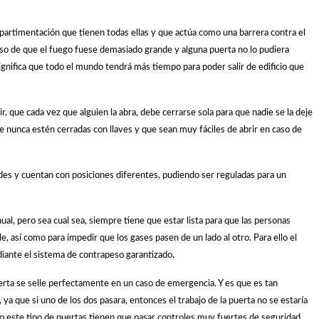
artimentación que tienen todas ellas y que actúa como una barrera contra el
so de que el fuego fuese demasiado grande y alguna puerta no lo pudiera
significa que todo el mundo tendrá más tiempo para poder salir de edificio que
r, que cada vez que alguien la abra, debe cerrarse sola para que nadie se la deje
ue nunca estén cerradas con llaves y que sean muy fáciles de abrir en caso de
es y cuentan con posiciones diferentes, pudiendo ser reguladas para un
, pero sea cual sea, siempre tiene que estar lista para que las personas
, así como para impedir que los gases pasen de un lado al otro. Para ello el
diante el sistema de contrapeso garantizado.
uerta se selle perfectamente en un caso de emergencia. Y es que es tan
a que si uno de los dos pasara, entonces el trabajo de la puerta no se estaría
o este tipo de puertas tienen que pasar controles muy fuertes de seguridad