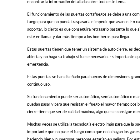
encontrar la información detallada sobre todo este tema.
El funcionamiento de las puertas cortafuegos se debe a una comp
fuego para que no pueda traspasarla e impedir que avance. En ca
soportar, lo cierto es que conseguirá retrasarlo bastante lo que 
esté en llamar y dar más tiempo a los bomberos para llegar.
Estas puertas tienen que tener un sistema de auto cierre, es deci
abierta y no haga su trabajo si fuese necesario. Es importante q
emergencia.
Estas puertas se han diseñado para huecos de dimensiones grand
continuo uso.
Su funcionamiento puede ser automático, semiautomático o manual
puedan pasar y para que resistan el fuego el mayor tiempo posible
cierre tiene que ser de calidad máxima, algo que se consigue me
Muchas veces se utiliza la tecnología electro imán para que la p
importante que no pase el fuego como que no lo hagan los gases, y
haciendo bien y numerosas personas estarían en peligro. Por est